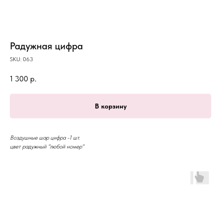
Радужная цифра
SKU:
063
1 300
р.
В корзину
Воздушные шар цифра -1 шт.
цвет радужный "любой номер"