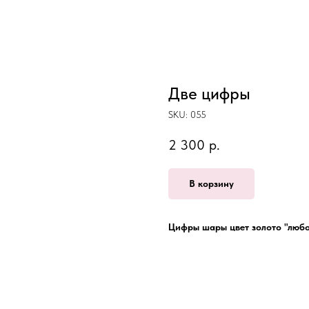
Две цифры
SKU:
055
2 300
р.
В корзину
Цифры шары цвет золото "люб