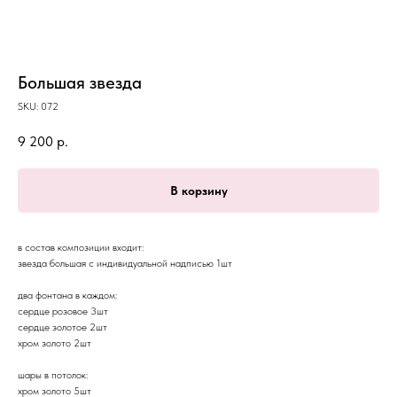
Большая звезда
SKU:
072
9 200
р.
В корзину
в состав композиции входит:
звезда большая с индивидуальной надписью 1шт
два фонтана в каждом:
сердце розовое 3шт
сердце золотое 2шт
хром золото 2шт
шары в потолок:
хром золото 5шт