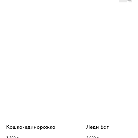
Кошка-единорожка
Леди Баг
3 200
р.
2 900
р.