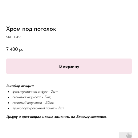
Хром под потолок
SKU:
049
7 400
р.
В корзину
В набор входит:
фольгированная цифра - 2шт;
гелиевый шар агат - 5шт;
гелиевый шар хром - 20шт.
транспортировочный пакет - 2шт.
Цифру и цвет шаров можно заменить по Вашему желанию.