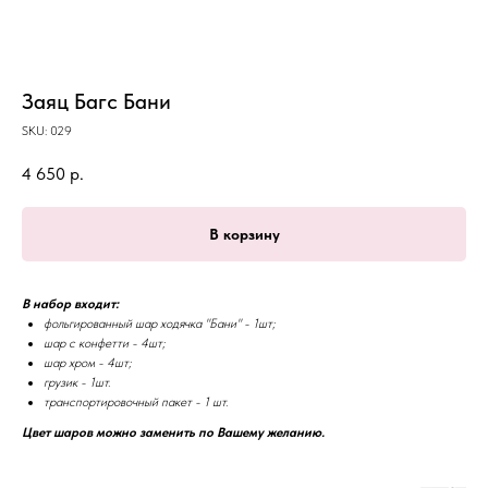
Заяц Багс Бани
SKU:
029
4 650
р.
В корзину
В набор входит:
фольгированный шар ходячка "Бани" - 1шт;
шар с конфетти - 4шт;
шар хром - 4шт;
грузик - 1шт.
транспортировочный пакет - 1 шт.
Цвет шаров можно заменить по Вашему желанию.