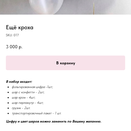
Ещё кроха
SKU:
017
3 000
р.
В корзину
В набор входит:
фольгированная цифра -1шт;
шар с конфетти - 2шт;
шар хром - 4шт;
шар перламутр - 4шт;
грузик - 2шт.
транспортировочный пакет - 1 шт.
Цифру и цвет шаров можно заменить по Вашему желанию.