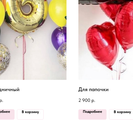
дничный
Для папочки
р.
2 900
р.
обнее
Подробнее
В корзину
В корзину