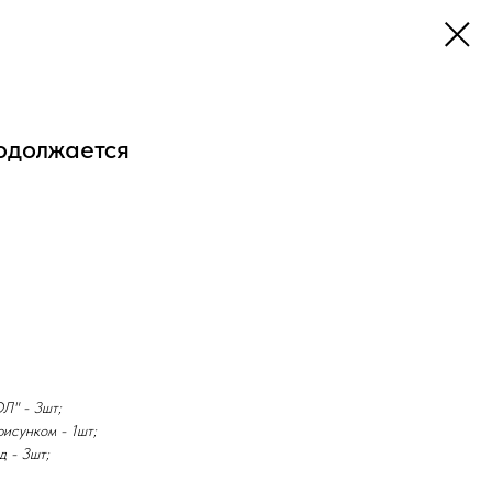
одолжается
Л" - 3шт;
исунком - 1шт;
д - 3шт;