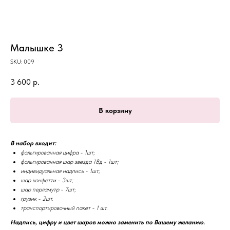
Малышке 3
SKU:
009
3 600
р.
В корзину
В набор входит:
фольгированная цифра - 1шт;
фольгированная шар звезда 18д - 1шт;
индивидуальная надпись - 1шт;
шар конфетти - 3шт;
шар перламутр - 7шт;
грузик - 2шт.
транспортировочный пакет - 1 шт.
Надпись, цифру и цвет шаров можно заменить по Вашему желанию.