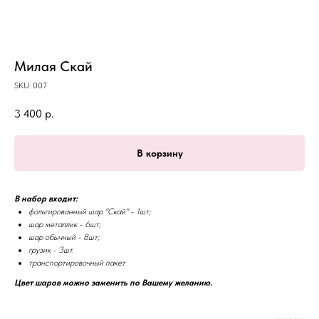
Милая Скай
SKU:
007
3 400
р.
В корзину
В набор входит:
фольгированный шар "Скай" - 1шт;
шар металлик - 6шт;
шар обычный - 8шт;
грузик - 3шт.
транспортировочный пакет
Цвет шаров можно заменить по Вашему желанию.