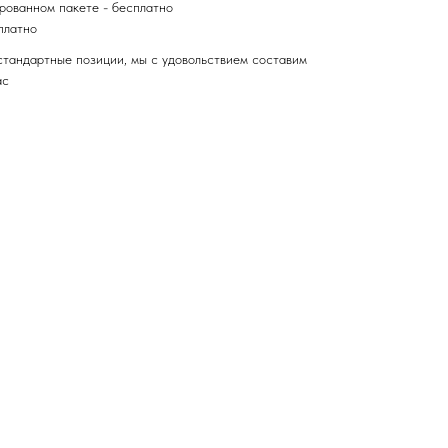
рованном пакете - бесплатно
сплатно
стандартные позиции, мы с удовольствием составим
ас