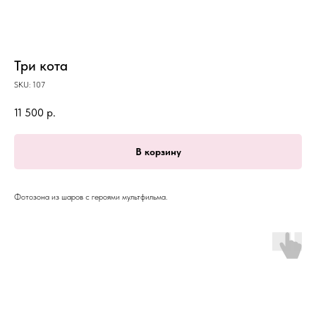
Три кота
SKU:
107
11 500
р.
В корзину
Фотозона из шаров с героями мультфильма.