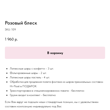
Розовый блеск
SKU:
109
1 960
р.
В корзину
Латексные шары с конфетти - 3 шт.
Фольгированные шары - 2 шт.
Латексные шары пастель - 4 шт.
Обработка для продления полета фонтана из шаров премиальным составом
Hi-Float в ПОДАРОК
Транспортировка в специализированном пакете - бесплатно
Грузик входит в комплект - бесплатно
Если Вам вдруг не подошли наши стандартные позиции, мы с удовольствием
составим композицию индивидуально под Вас